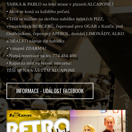
YARKA & PABLO na letní terase v pizzerii ALCAPONE !
• Akce se koná za každého počasí.
• Těšit se můžete na skvělou nabídku italských PIZZ,
vymazlených BURGERŮ, čepované pivo OGAR z Kunčic pod
Ondřejníkem, čepovaný APEROL, domácí LIMONÁDY, ALKO
a NEALKO nápoje dle nabídky.
• Vstupné ZDARMA!
• Nutná rezervace na tel. 774 484 400
• Kapacita míst na sezení omezena!
TĚŠÍ SE NA VÁS TÝM ALCAPONE
INFORMACE - UDÁLOST FACEBOOK