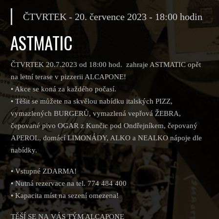
ČTVRTEK - 20. července 2023 - 18:00 hodin
ASTMATIC
ČTVRTEK 20.7.2023 od 18:00 hod. zahraje ASTMATIC opět
na letní terase v pizzerii ALCAPONE!
• Akce se koná za každého počasí.
• Těšit se můžete na skvělou nabídku italských PIZZ,
vymazlených BURGERŮ, vymazlená vepřová ŽEBRA,
čepované pivo OGAR z Kunčic pod Ondřejníkem, čepovaný
APEROL, domácí LIMONÁDY, ALKO a NEALKO nápoje dle
nabídky.
• Vstupné ZDARMA!
• Nutná rezervace na tel. 774 484 400
• Kapacita míst na sezení omezena!
TĚŠÍ SE NA VÁS TÝM ALCAPONE