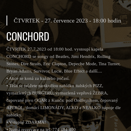
ČTVRTEK - 27. července 2023 - 18:00 hodin
CONCHORD
ČTVRTEK 27.7.2023 od 18:00 hod. vystoupí kapela
CONCHORD se songy od Beatles, Jimi Hendrix, Rolling
Stones, Dire Straits, Eric Clapton, Depeche Mode, Tina Turner,
Bryan Adams, Survivor, Lucie, Blue Effect a další....
• Akce se koná za každého počasí.
• Těšit se můžete na skvělou nabídku italských PIZZ,
vymazlených BURGERŮ, vymazlená vepřová ŽEBRA,
čepované pivo OGAR z Kunčic pod Ondřejníkem, čepovaný
APEROL, domácí LIMONÁDY, ALKO a NEALKO nápoje dle
nabídky.
• Vstupné ZDARMA!
• Nutná rezervace na tel. 774 484 400