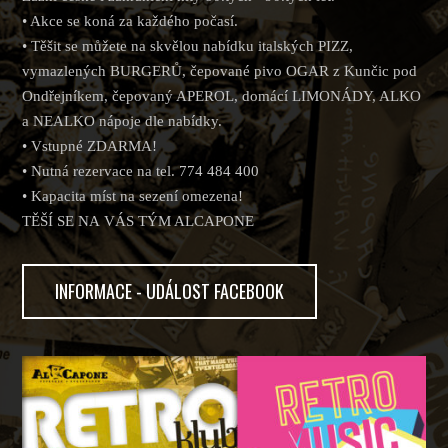
• Akce se koná za každého počasí.
• Těšit se můžete na skvělou nabídku italských PIZZ,
vymazlených BURGERŮ, čepované pivo OGAR z Kunčic pod
Ondřejníkem, čepovaný APEROL, domácí LIMONÁDY, ALKO
a NEALKO nápoje dle nabídky.
• Vstupné ZDARMA!
• Nutná rezervace na tel. 774 484 400
• Kapacita míst na sezení omezena!
TĚŠÍ SE NA VÁS TÝM ALCAPONE
INFORMACE - UDÁLOST FACEBOOK