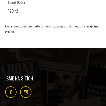
Horní Bečva
170 Kč
Cena rozvozného se může při delší vzdálenosti lišit, oproti stávajícímu
ceníku.
JSME NA SÍTÍCH